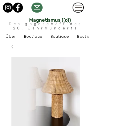
Magnetismus ((o))
Designgeschäft des
20. Jahrhunderts
Über
Boutique
Boutique
Boutique