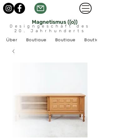
Magnetismus ((o))
Designgeschäft des
20. Jahrhunderts
Über
Boutique
Boutique
Boutique