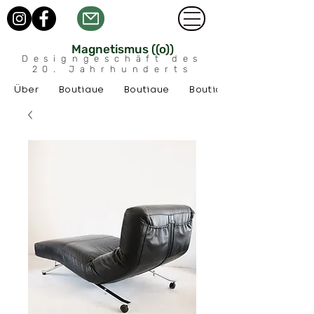
Magnetismus ((o))
Designgeschäft des
20. Jahrhunderts
Über
Boutique
Boutique
Boutique