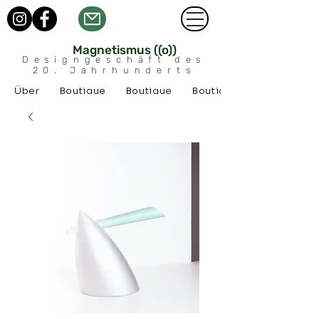
Magnetismus ((o))
Designgeschäft des
20. Jahrhunderts
Über
Boutique
Boutique
Boutique