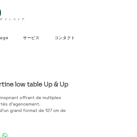
）
デザインストア
サービス
コンタクト
page
rtine low table Up & Up
inspirant offrant de multiples
lités d'agencement.
t d'un grand format de 127 cm de
et détails à la demande.