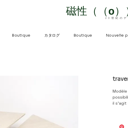
磁性（（o）
20世紀の
カタログ
Boutique
Boutique
Nouvelle 
trave
Modèle 
possibi
il s'agi
long.
Photos 