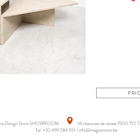
PRI
smo Design Store SHOWROOM : 16 chaussee de renaix 7500 TY2 T
Tel: +32 499 286 551 /
info@magnetismo.be