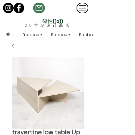
磁性((o))
20世纪设计商店
关于
Boutique
Boutique
Boutique
travertine low table Up