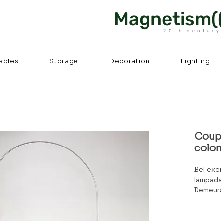
Magnetism((
20th century
ables
Storage
Decoration
Lighting
Coup
colom
Bel exe
lampada
Demeura
Quelque
la base 