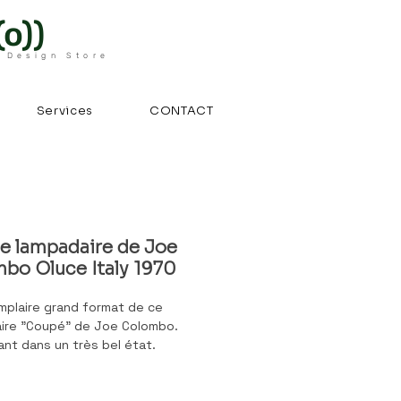
o))
 Design Store
Services
CONTACT
e lampadaire de Joe
bo Oluce Italy 1970
mplaire grand format de ce
ire "Coupé" de Joe Colombo.
nt dans un très bel état.
s marques et signes d'usage sur
du pied à constater sur les