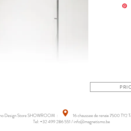
photos.
son éta
parfait
Dimensi
195 à 22
150 cm 
la base
profond
PRI
smo Design Store SHOWROOM : 16 chaussee de renaix 7500 TY2 T
Tel: +32 499 286 551 /
info@magnetismo.be