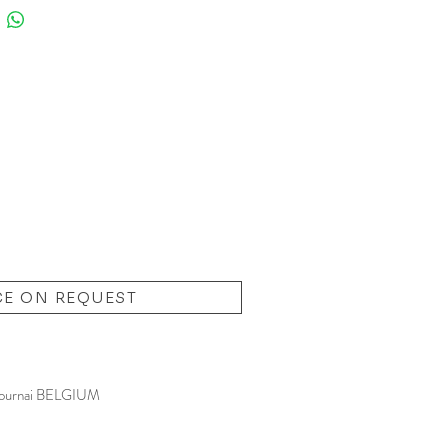
 Chromes et laque noire dans
t d'origine. La lampe fonctionne
ement. Magnifique présence,
ons: modulable en hauteur de
5 cm du haut de l'arc (soit 120 à
pour le diffuseur). Le diamètre de
 est de 39 cm. Pour une
eur de 150 cm environ.
CE ON REQUEST
ournai BELGIUM