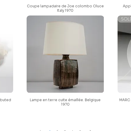
Coupe lampadaire de Joe colombo Oluce
Appl
Italy 1970
SOL
ributed
Lampe en terre cuite émaillée. Belgique
MARC 
1970