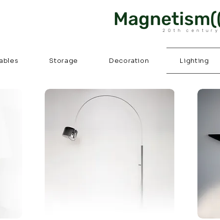
Magnetism((
20th century
ables
Storage
Decoration
Lighting